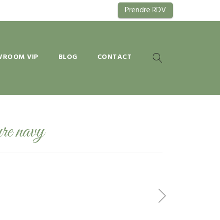
Prendre RDV
ROOM VIP
BLOG
CONTACT
ure navy