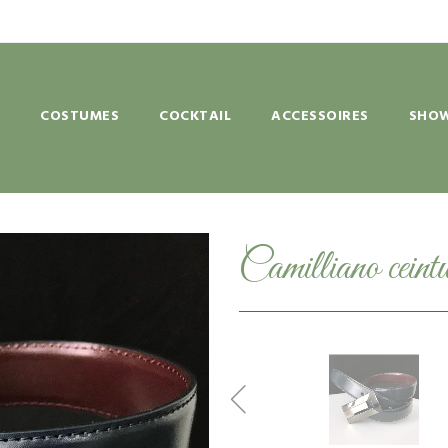
COSTUMES
COCKTAIL
ACCESSOIRES
SHOW
Camilliano ceint